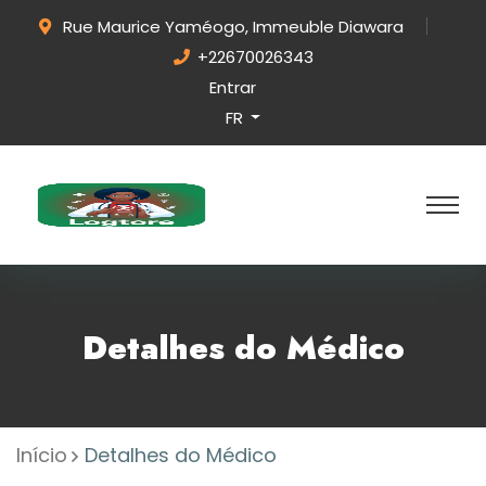
Rue Maurice Yaméogo, Immeuble Diawara
+22670026343
Entrar
FR
Detalhes do Médico
Início
Detalhes do Médico