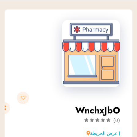
WnchxJbO
(0)
| عرض الخريطة