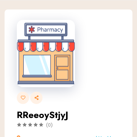
RReeoyStjyJ
(0)